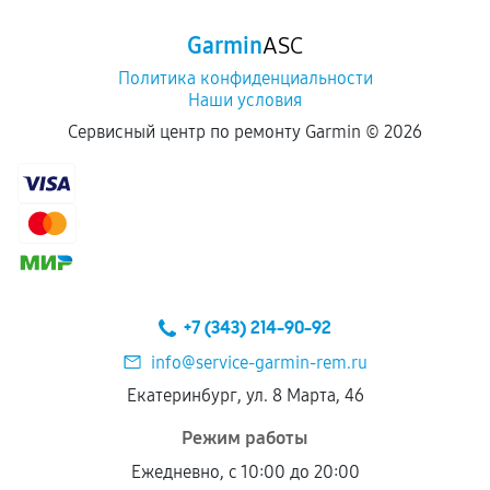
Программные сбои, если это не указано в
Garmin
ASC
отдельных условиях.
Политика конфиденциальности
Наши условия
Если комплектующие куплены
Сервисный центр по ремонту Garmin ©
2026
самостоятельно
Гарантия на выполненные работы может
сохраняться полностью или частично, если
соблюдены следующие условия:
Предоставленные детали подходят по
техническим параметрам и не имеют внешних
+7 (343) 214-90-92
дефектов.
info@service-garmin-rem.ru
Установка была выполнена нашим сервисным
Екатеринбург, ул. 8 Марта, 46
центром.
При этом гарантия на сами комплектующие
Режим работы
остается на стороне производителя или
Ежедневно, с 10:00 до 20:00
продавца. За качество сторонних деталей