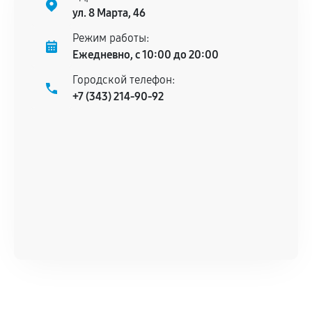
гарантийного срока.
ул. 8 Марта, 46
Несоответствие комплектующей заявленным
Режим работы:
техническим характеристикам.
Ежедневно, с 10:00 до 20:00
Городской телефон:
+7 (343) 214-90-92
Документы для подтверждения
гарантии
Гарантийный талон.
Акт выполненных работ с датой, перечнем
услуг и сроком гарантии.
Документы на установленные комплектующие
и кассовый чек.
Расширенная гарантия