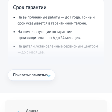
Срок гарантии
На выполненные работы — до 1 года. Точный
срок указывается в гарантийном талоне.
На комплектующие по гарантии
производителя — от 6 до 24 месяцев.
На детали, установленные сервисным центром
— до 3 месяцев.
Что считается гарантийным случаем
Показать полностью
Повторное возникновение неисправности,
напрямую связанной с выполненным
ремонтом.
Поломка установленной детали при
нормальной эксплуатации в течение
Адрес: