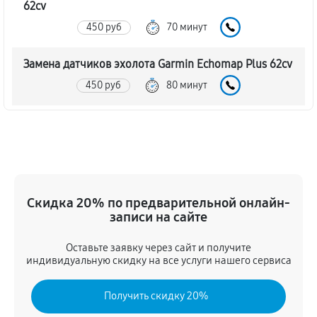
62cv
450 руб
70 минут
Замена датчиков эхолота Garmin Echomap Plus 62cv
450 руб
80 минут
Замена корпуса эхолота Garmin Echomap Plus 62cv
680 руб
50 минут
Замена микросхем системной логики
Скидка 20% по предварительной онлайн-
450 руб
60 минут
записи на сайте
Замена экрана эхолота Garmin Echomap Plus 62cv
Оставьте заявку через сайт и получите
900 руб
60 минут
индивидуальную скидку на все услуги нашего сервиса
Замена процессора эхолота Garmin Echomap Plus
Получить скидку 20%
62cv