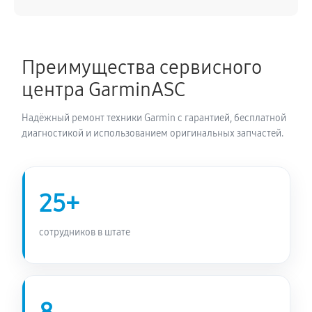
450 руб
50 минут
Прошивка эхолота Garmin Echomap Plus 62cv
Преимущества сервисного
450 руб
60 минут
центра GarminASC
Замена разъема эхолота Garmin Echomap Plus 62cv
Надёжный ремонт техники Garmin с гарантией, бесплатной
450 руб
90 минут
диагностикой и использованием оригинальных запчастей.
Замена зуммера эхолота Garmin Echomap Plus 62cv
450 руб
70 минут
25+
сотрудников в штате