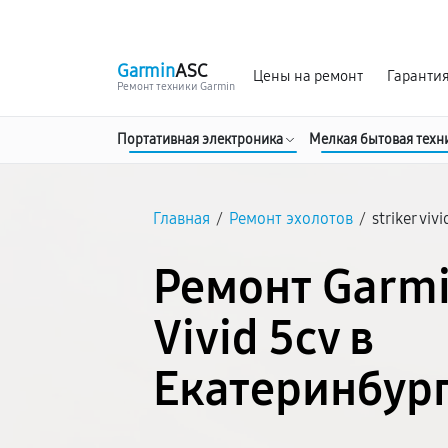
г. Екатеринбург
Ежедневно, с 10:00 до 20:00
Garmin
ASC
Цены на ремонт
Гаранти
Ремонт техники Garmin
Портативная электроника
Мелкая бытовая техн
Главная
/
Ремонт эхолотов
/
striker viv
Ремонт Garmi
Vivid 5cv в
Екатеринбур