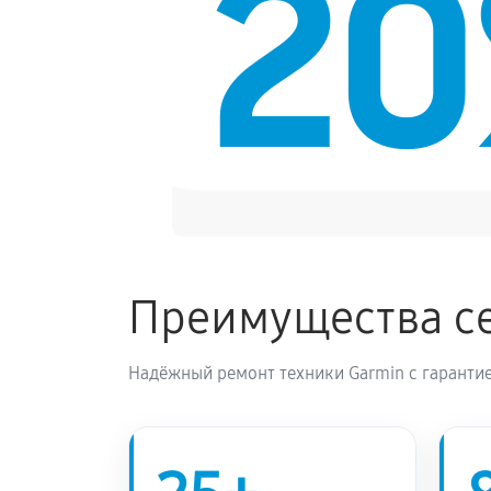
2
Прошивка эхолота Garmin Striker V
Замена разъема эхолота Garmin Stri
Замена зуммера эхолота Garmin Str
Преимущества се
Надёжный ремонт техники Garmin с гарантие