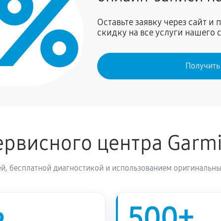
0%
450 руб
ivid 5cv
Оставьте заявку через сайт и
скидку на все услуги нашего 
450 руб
ker Vivid 5cv
Получить
450 руб
iker Vivid 5cv
рвисного центра Garm
й, бесплатной диагностикой и использованием оригинальны
500+