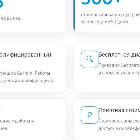
8
отремонтированных устрой
 на рынке
за последние 90 дней
квалифицированный
Бесплатная ди
🔍
Проводим бесплатн
и согласовываем с
тующие Garmin. Работы
ждённой квалификацией.
и
Понятная стоим
₽
енные работы и
Стоимость согласов
цев.
доступна по телефо