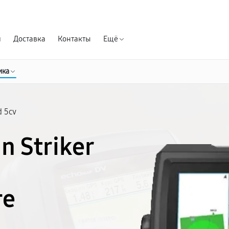
Гарантия д
я
Доставка
Контакты
Ещё
ика
id 5cv
n Striker
ге