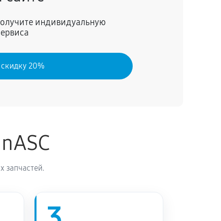
60 минут
Заказать
 получите индивидуальную
сервиса
90 минут
Заказать
 скидку 20%
70 минут
Заказать
inASC
х запчастей.
3