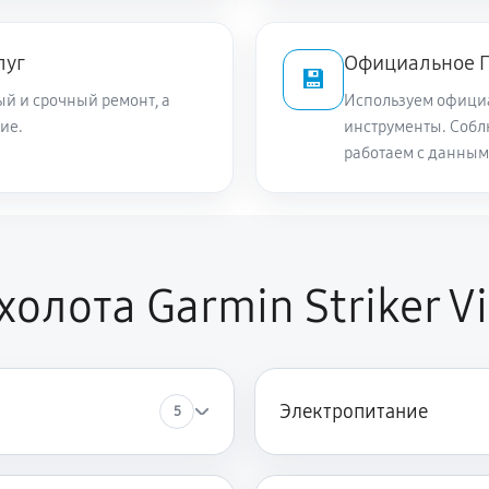
луг
Официальное П
💾
й и срочный ремонт, а
Используем офици
ие.
инструменты. Собл
работаем с данным
олота Garmin Striker Vi
Электропитание
5