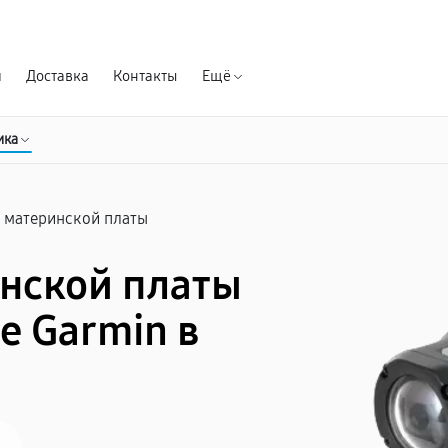
Гарантия д
я
Доставка
Контакты
Ещё
ика
 материнской платы
нской платы
е Garmin в