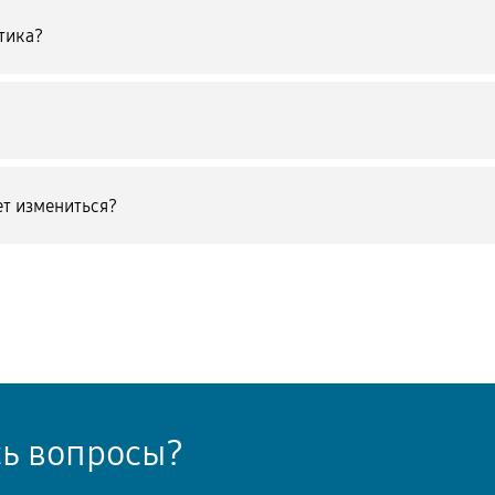
тика?
т измениться?
сь вопросы?