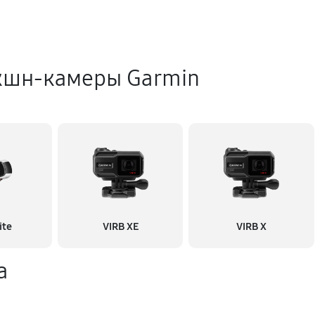
кшн-камеры Garmin
ite
VIRB XE
VIRB X
а