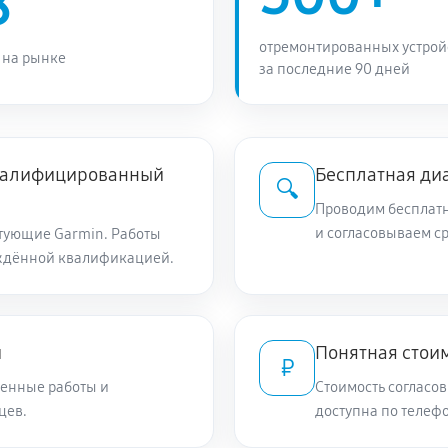
8
отремонтированных устрой
 на рынке
за последние 90 дней
квалифицированный
Бесплатная ди
🔍
Проводим бесплатн
и согласовываем с
тующие Garmin. Работы
ждённой квалификацией.
и
Понятная стоим
₽
енные работы и
Стоимость согласов
цев.
доступна по телефо