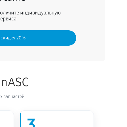
60 минут
Заказать
 получите индивидуальную
сервиса
 скидку 20%
inASC
х запчастей.
3