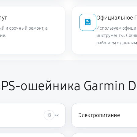
луг
Официальное П
💾
й и срочный ремонт, а
Используем офици
ие.
инструменты. Собл
работаем с данным
PS-ошейника Garmin De
Электропитание
13