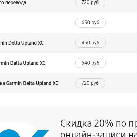
720 руб
го перевода
630 руб
450 руб
in Delta Upland XC
540 руб
min Delta Upland XC
720 руб
а Garmin Delta Upland XC
630 руб
Скидка 20% по п
680 руб
влаги
онлайн-записи на