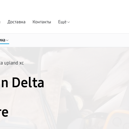
Гарантия д
я
Доставка
Контакты
Ещё
ика
ta upland xc
n Delta
ге