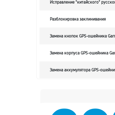
Исправление "китайского" русско
Разблокировка заклинивания
Замена кнопок GPS-ошейника Garm
Замена корпуса GPS-ошейника Gar
Замена аккумулятора GPS-ошейник
Замена контроллер питания
Восстановление после попадания 