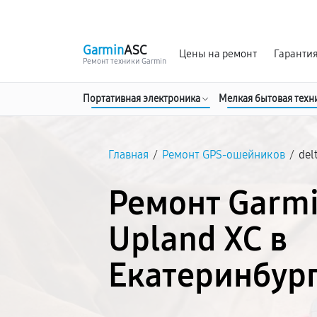
г. Екатеринбург
Ежедневно, с 10:00 до 20:00
Garmin
ASC
Цены на ремонт
Гаранти
Ремонт техники Garmin
Портативная электроника
Мелкая бытовая техн
Главная
/
Ремонт GPS-ошейников
/
del
Ремонт Garmi
Upland XC в
Екатеринбур