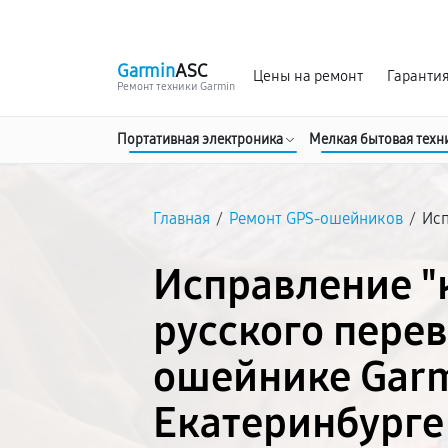
г. Екатеринбург
Ежедневно, с 10:00 до 20:00
Garmin
ASC
Цены на ремонт
Гаранти
Ремонт техники Garmin
Портативная электроника
Мелкая бытовая техн
Главная
/
Ремонт GPS-ошейников
/
Исп
Исправление "
русского перев
ошейнике Garm
Екатеринбурге