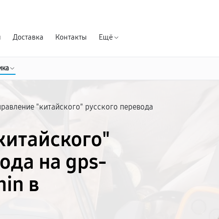
Гарантия д
я
Доставка
Контакты
Ещё
ика
равление "китайского" русского перевода
китайского"
ода на gps-
in в