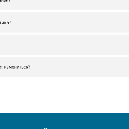
анее?
тика?
т измениться?