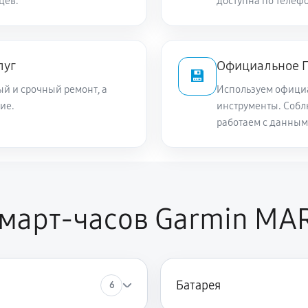
цев.
доступна по телефо
луг
Официальное П
💾
й и срочный ремонт, а
Используем офици
ие.
инструменты. Собл
работаем с данным
арт-часов Garmin MARQ
Батарея
6