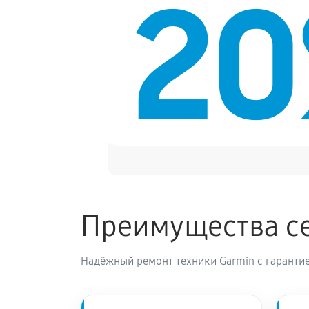
2
Замена кнопки включения
Замена Bluetooth смарт-часов Gar
Преимущества се
Надёжный ремонт техники Garmin с гарантие