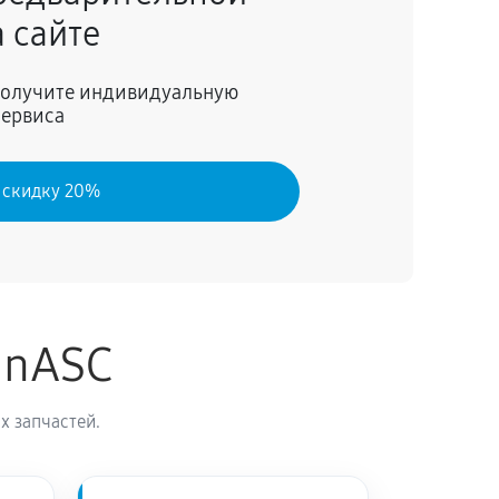
 сайте
60 минут
Заказать
 получите индивидуальную
сервиса
60 минут
Заказать
 скидку 20%
inASC
х запчастей.