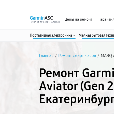
г. Екатеринбург
Ежедневно, с 10:00 до 20:00
Garmin
ASC
Цены на ремонт
Гаранти
Ремонт техники Garmin
Портативная электроника
Мелкая бытовая техн
Главная
/
Ремонт смарт-часов
/
MARQ A
Ремонт Garm
Aviator (Gen 2
Екатеринбур