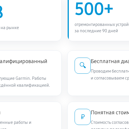
500+
8
отремонтированных устрой
 на рынке
за последние 90 дней
квалифицированный
Бесплатная ди
🔍
Проводим бесплатн
и согласовываем с
тующие Garmin. Работы
ждённой квалификацией.
и
Понятная стоим
₽
енные работы и
Стоимость согласов