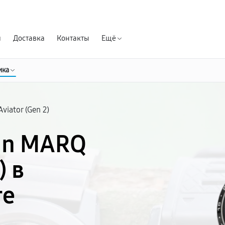
Гарантия д
я
Доставка
Контакты
Ещё
ика
viator (Gen 2)
in MARQ
) в
ге