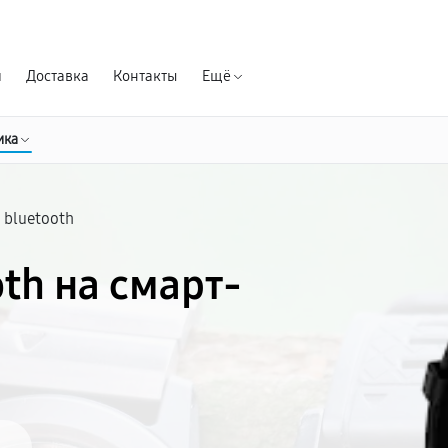
Гарантия д
я
Доставка
Контакты
Ещё
ика
 bluetooth
th на смарт-