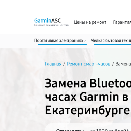
г. Екатеринбург
Ежедневно, с 10:00 до 20:00
Garmin
ASC
Цены на ремонт
Гаранти
Ремонт техники Garmin
Портативная электроника
Мелкая бытовая техн
Главная
/
Ремонт смарт-часов
/
Замена
Замена Bluetoo
часах Garmin в
Екатеринбурге