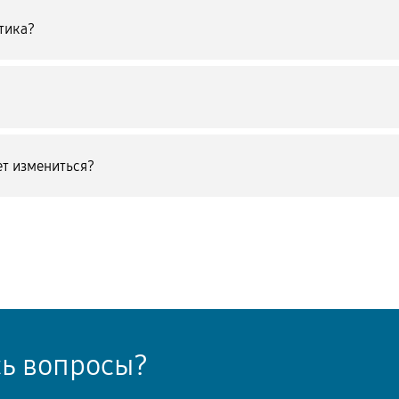
тика?
т измениться?
сь вопросы?