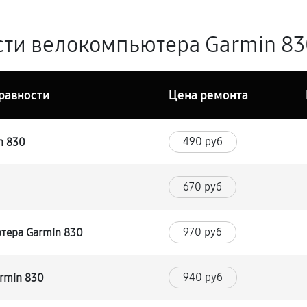
ти велокомпьютера Garmin 830
равности
Цена ремонта
490 руб
n 830
670 руб
970 руб
тера Garmin 830
940 руб
rmin 830