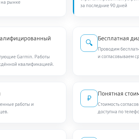
 на рынке
за последние 90 дней
квалифицированный
Бесплатная ди
🔍
Проводим бесплатн
и согласовываем с
тующие Garmin. Работы
ждённой квалификацией.
и
Понятная стоим
₽
енные работы и
Стоимость согласов
цев.
доступна по телефо