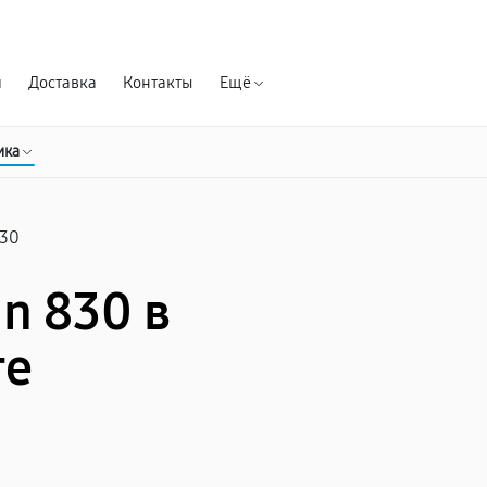
Гарантия д
я
Доставка
Контакты
Ещё
ика
30
n 830 в
ге