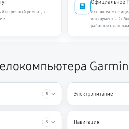
луг
Официальное П
💾
й и срочный ремонт, а
Используем офици
ие.
инструменты. Собл
работаем с данным
елокомпьютера Garmin
Электропитание
5
Навигация
5