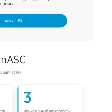
сервиса
 скидку 20%
inASC
х запчастей.
3
ств
минимальный опыт работы