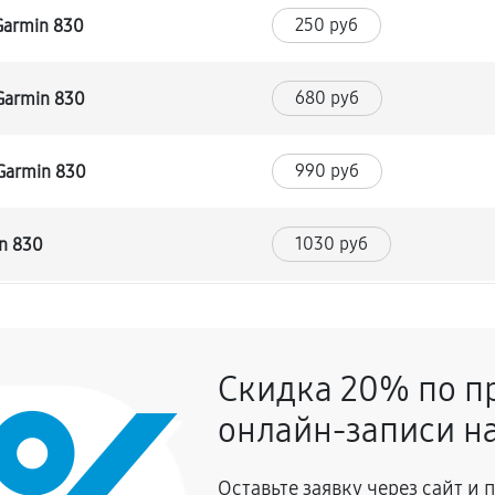
250 руб
Garmin 830
680 руб
Garmin 830
990 руб
Garmin 830
1030 руб
n 830
810 руб
armin 830
Скидка 20% по п
400 руб
ера Garmin 830
онлайн-записи на
780 руб
armin 830
Оставьте заявку через сайт и