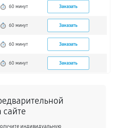
60 минут
Заказать
60 минут
Заказать
60 минут
Заказать
60 минут
Заказать
60 минут
Заказать
редварительной
60 минут
Заказать
 сайте
60 минут
Заказать
 получите индивидуальную