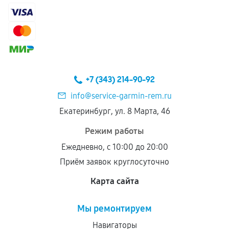
самостоятельно
Гарантия на выполненные работы может
сохраняться полностью или частично, если
соблюдены следующие условия:
Предоставленные детали подходят по
техническим параметрам и не имеют внешних
+7 (343) 214-90-92
дефектов.
info@service-garmin-rem.ru
Установка была выполнена нашим сервисным
Екатеринбург, ул. 8 Марта, 46
центром.
При этом гарантия на сами комплектующие
Режим работы
остается на стороне производителя или
Ежедневно, с 10:00 до 20:00
продавца. За качество сторонних деталей
Приём заявок круглосуточно
сервисный центр ответственности не несет.
Карта сайта
Мы ремонтируем
Навигаторы