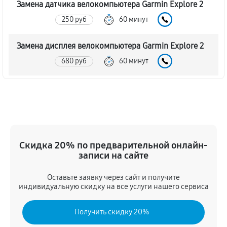
Замена датчика велокомпьютера Garmin Explore 2
250 руб
60 минут
Замена дисплея велокомпьютера Garmin Explore 2
680 руб
60 минут
Ремонт корпуса велокомпьютера Garmin Explore 2
990 руб
60 минут
Настройка велокомпьютера Garmin Explore 2
Скидка 20% по предварительной онлайн-
1030 руб
60 минут
записи на сайте
Ремонт кнопки велокомпьютера Garmin Explore 2
Оставьте заявку через сайт и получите
810 руб
60 минут
индивидуальную скидку на все услуги нашего сервиса
Комплексная чистка велокомпьютера Garmin
Получить скидку 20%
Explore 2