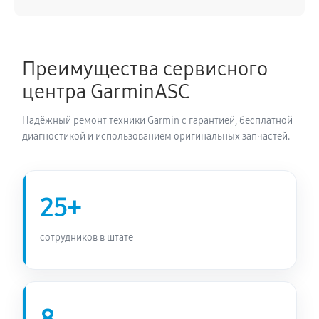
400 руб
60 минут
Не включается велокомпьютера Garmin Explore 2
Преимущества сервисного
780 руб
60 минут
центра GarminASC
Надёжный ремонт техники Garmin с гарантией, бесплатной
диагностикой и использованием оригинальных запчастей.
25+
сотрудников в штате