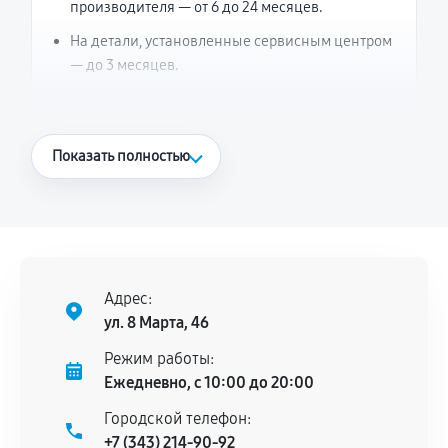
производителя — от 6 до 24 месяцев.
На детали, установленные сервисным центром
— до 3 месяцев.
Что считается гарантийным случаем
Показать полностью
Повторное возникновение неисправности,
напрямую связанной с выполненным
ремонтом.
Поломка установленной детали при
нормальной эксплуатации в течение
Адрес:
гарантийного срока.
ул. 8 Марта, 46
Несоответствие комплектующей заявленным
Режим работы:
техническим характеристикам.
Ежедневно, с 10:00 до 20:00
Городской телефон:
+7 (343) 214-90-92