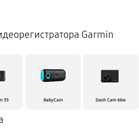
идеорегистратора Garmin
m 35
BabyCam
Dash Cam 66w
а