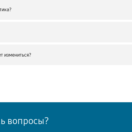
тика?
т измениться?
сь вопросы?