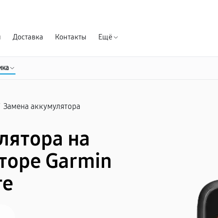
Гарантия д
я
Доставка
Контакты
Ещё
ика
/
Замена аккумулятора
лятора на
торе Garmin
ге